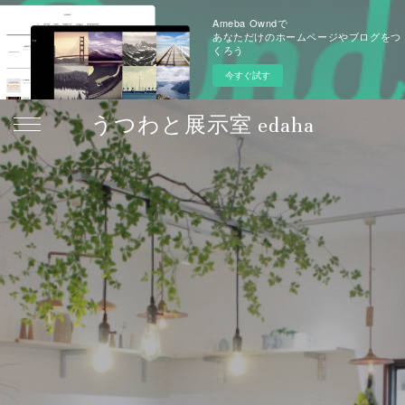
Ameba Owndで
あなただけのホームページやブログをつ
くろう
今すぐ試す
うつわと展示室 edaha